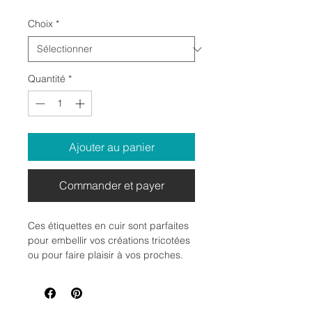
Choix
*
Quantité
*
Ajouter au panier
Commander et payer
Ces étiquettes en cuir sont parfaites
pour embellir vos créations tricotées
ou pour faire plaisir à vos proches.
Elles sont de bonne qualité et se
gravent facilement au laser. Vous
avez le choix entre plusieurs