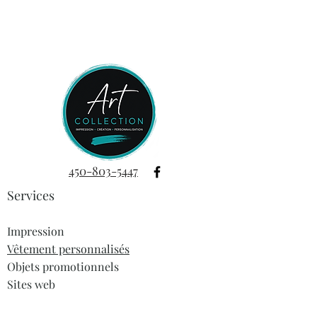
couleurs selon vos goûts. Et si vous
voulez les personnaliser avec votre
nom, c'est possible aussi !
Il se peut que les couleurs ne
soient pas exactement les mêmes
que sur la photo, selon la
luminosité de votre écran. Nous
ne pouvons pas garantir le
résultat final, mais nous faisons de
notre mieux pour vous satisfaire.
Dim: 3.4cm approx.
450-803-5447
Des frais supplémentaires
Services
peuvent s'appliquer selon la
personnalisation que vous voulez
leur apporter.
Impression
Vêtement personnalisés
Tous les visuels, designs, textes et
Objets promotionnels
créations présentés sont la propriété
Sites web
exclusive de Imprimerie
ArtCollection. © 2025 Imprimerie
Dropshipping
ArtCollection – Tous droits réservés.