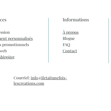
qualité alimentaire
us longtemps grâce à son isolation
ices
Informations
t créations présentés sont la propriété
ion. © 2025 Imprimerie ArtCollection – Tous
ssion
À propos
ent personnalisés
Blogue
s promotionnels
FAQ
 web
Contact
shipping
Courriel:
info@iletaitunefois-
lescreations.com
Politiques de confidential
on. Tous droits réservés