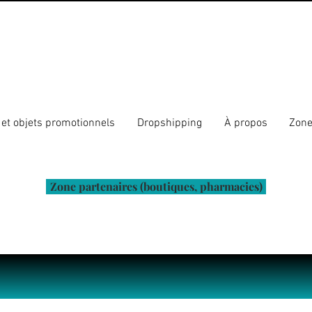
et objets promotionnels
Dropshipping
À propos
Zone
Zone partenaires (boutiques, pharmacies)