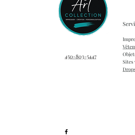
Capacité : 350 ml (environ)
Matériau : acier inoxydable de 
Garde les boissons fraîches pl
Lavable à la main
Serv
Tous les visuels, designs, textes e
exclusive de Imprimerie ArtCollect
Impre
droits réservés.
Vêtem
Objet
450-803-5447
Sites
Drop
© 2026 par Imprimerie Art Collecti