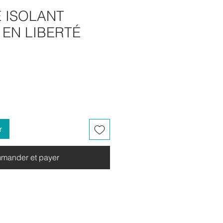
 ISOLANT
 EN LIBERTÉ
r
mander et payer