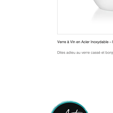
Verre à Vin en Acier Inoxydable –
Dites adieu au verre cassé et bon
à vin en acier inoxydable
. Conçu p
en toute tranquillité, ce verre allie
Son design épuré et sa finition sa
apéros, pique-niques ou soirées 
isolante
, vos boissons restent fra
bien frais ou un blanc raffiné.
Solide, réutilisable, il est parfait
confort de votre maison ou en esca
Caractéristiques :