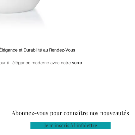
 Élégance et Durabilité au Rendez-Vous
jour à l’élégance moderne avec notre
verre
our les amateurs de vin qui aiment trinquer
style, robustesse et praticité
.
tinée en font un accessoire chic pour vos
entre amis. Grâce à sa
double paroi
îches plus longtemps – idéal pour un rosé
Abonnez-vous pour connaître nos nouveautés
 pour toutes les occasions, que ce soit dans le
pade plein air.
Je m'inscris à l'infolettre