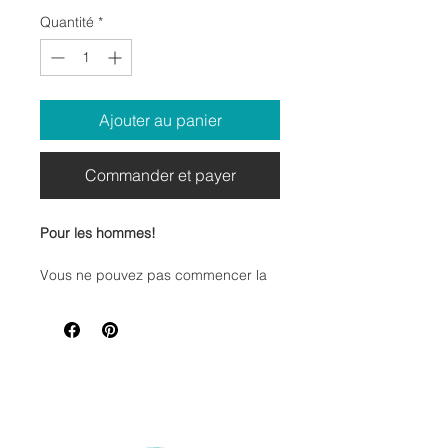
Quantité
*
Ajouter au panier
Commander et payer
Pour les hommes!
Vous ne pouvez pas commencer la
journée sans votre dose de café ?
Cette tasse est faite pour vous ! Avec
ses 11 oz de pur bonheur, elle est
parfaite pour vos moments caféinés,
tout en ajoutant une touche de style
à chaque gorgée. Fabriquée en
céramique de haute qualité, elle
résiste aux lavages répétés et passe