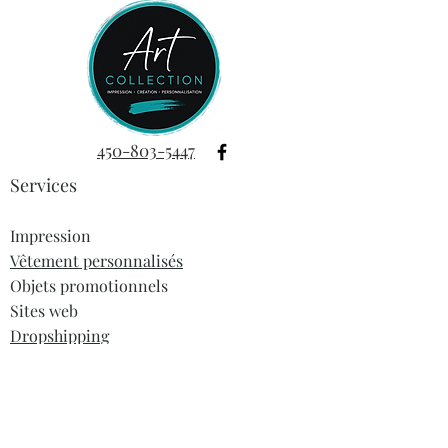
sans problème au micro-ondes.
Cette tasse n’est pas juste un
accessoire, c’est un véritable
compagnon de route pour tous ceux
qui considèrent le café comme un art
de vivre. Dites adieu aux tasses
450-803-5447
fades et adoptez celle qui vous
Services
ressemble : grande, robuste, et
toujours prête pour une dose
supplémentaire de caféine.
Impression
Vêtement personnalisés
Objets promotionnels
✅ Tasse de 11 oz, parfaite pour
Sites web
une belle portion de café
✅ Qualité céramique supérieure,
Dropshipping
qui résiste au lave-vaisselle
✅ Design chic et fun, idéal pour
Informations
les passionnés de café
À propos
Ne perdez plus une seconde à