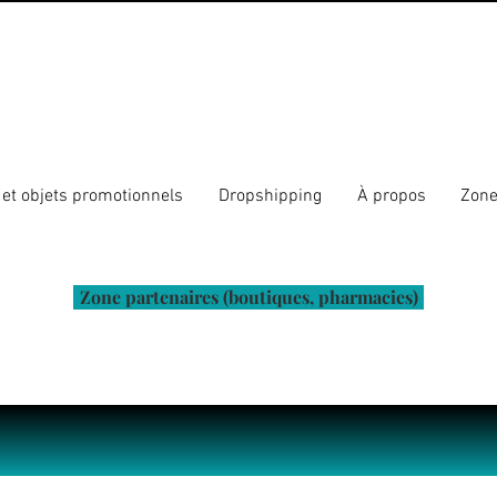
et objets promotionnels
Dropshipping
À propos
Zone
Zone partenaires (boutiques, pharmacies)