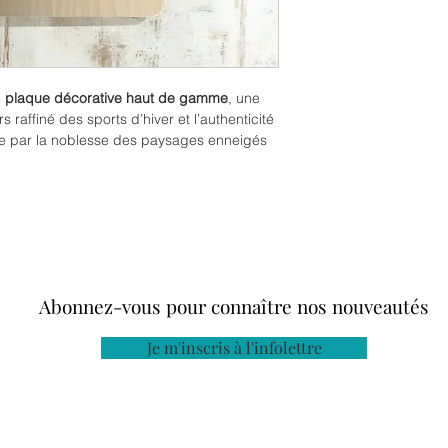
e
plaque décorative haut de gamme
, une
s raffiné des sports d’hiver et l’authenticité
e par la noblesse des paysages enneigés
e prestige, cette création artistique
istinguée et évocatrice à tout espace.
, les amateurs d’art mural et les amoureux
re harmonieusement à une décoration
idence principale, un chalet privé ou un
ature.
Abonnez-vous pour connaître nos nouveautés
Je m'inscris à l'infolettre
 unique imaginée pour exprimer un art de
iance parfaite entre charme rustique et
ie Art Collection