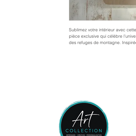
Sublimez votre intérieur avec cett
pièce exclusive qui célèbre l’univer
des refuges de montagne. Inspiré
et l’ambiance feutrée des chalets d
apporte une touche chaleureuse, d
Conçue pour les passionnés de ski
du style chalet chic, elle s’intèg
élégante, que ce soit dans une rés
espace de détente inspiré de la n
Œuvre originale
– Une création
vivre hivernal raffiné
Style chalet contemporain
– All
sophistication
Édition exclusive
– Par
Imprimer