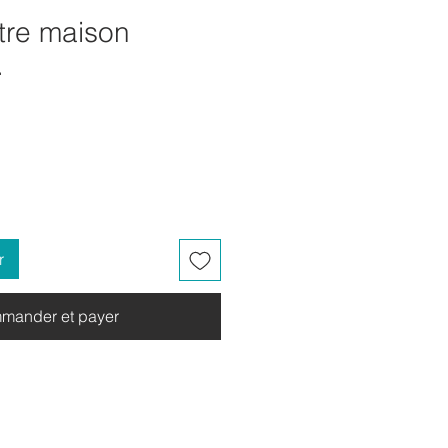
tre maison
.
r
mander et payer