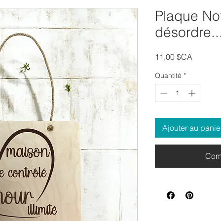
Plaque No
désordre..
Prix
11,00 $CA
Quantité
*
Ajouter au panie
Com