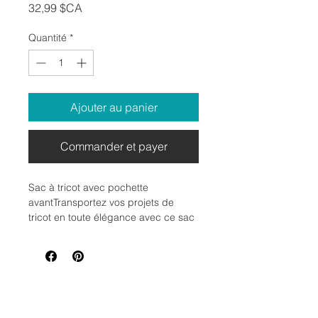
Prix
32,99 $CA
Quantité
*
Ajouter au panier
Commander et payer
Sac à tricot avec pochette
avantTransportez vos projets de
tricot en toute élégance avec ce sac
à tricot en lin, jute et tissu. Doté d'une
pochette avant pratique et d'une
poignée confortable, il est idéal pour
ranger et transporter votre laine,
aiguilles et accessoires où que vous
alliez. Ce sac allie style naturel et