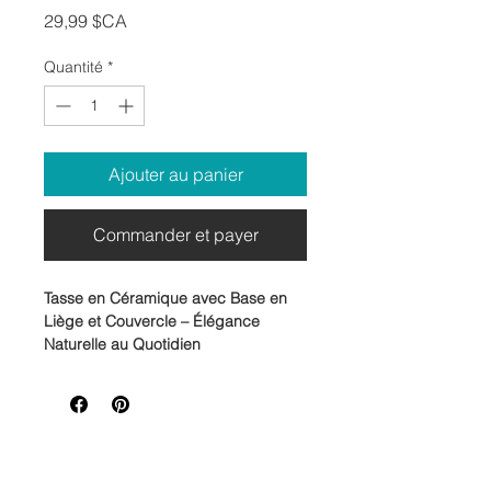
Prix
29,99 $CA
Quantité
*
Ajouter au panier
Commander et payer
Tasse en Céramique avec Base en
Liège et Couvercle – Élégance
Naturelle au Quotidien
Ajoutez une touche d’élégance
naturelle à vos pauses café avec
notre
tasse en céramique à base de
liège
, un mariage raffiné de style, de
durabilité et de confort.