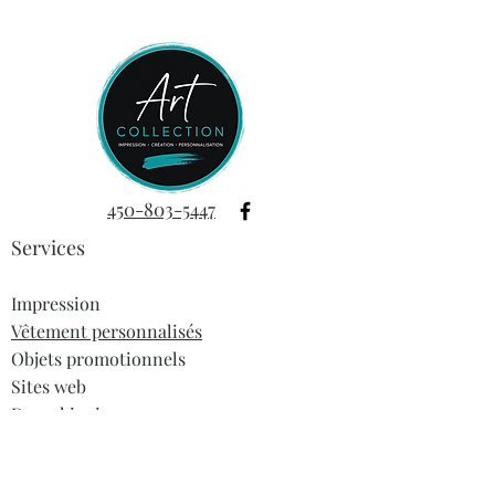
Fabriquée en
céramique de haute
qualité
, cette tasse conserve la
chaleur de vos boissons tout en
assurant une prise en main agréable
grâce à sa base en
liège naturel
. Fini les marques sur vos meubles
ou les doigts brûlés !
Son
couvercle en platique
complète
450-803-5447
parfaitement le design, gardant votre
Services
boisson chaude plus longtemps tout
en limitant les éclaboussures – idéal
à la maison comme au bureau.
Impression
Caractéristiques :
Vêtement personnalisés
Capacité : 12 oz (environ)
Objets promotionnels
Matériaux : céramique émaillée,
Sites web
base en liège naturel, couvercle
en bambou
Dropshipping
Finition mate pour un look
moderne et chaleureux
Informations
Non compatible lave-vaisselle et