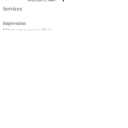
Services
Impression
Vêtement personnalisés
Objets promotionnels
Sites web
Dropshipping
Informations
À propos
Blogue
FAQ
Contact
Heures ouvertures
Lundi au jeudi:10h-16h