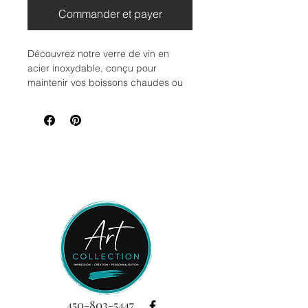
Commander et payer
Découvrez notre verre de vin en
acier inoxydable, conçu pour
maintenir vos boissons chaudes ou
froides à la température idéale
pendant de longues périodes. Avec
une contenance de 15 oz, ce verre
de vin est parfait pour accompagner
votre journée. Son entretien facile en
fait un compagnon pratique au
quotidien. Il est livré avec un
couvercle hermétique refermable,
ainsi qu'une paille en plastique.
Profitez de vos boissons préférées
où que vous soyez !
Phrase: Les arts c'est ma thérapie
450-803-5447