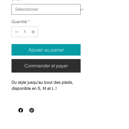
Quantité
*
Ajouter au panier
Commander et payer
Du style jusqu’au bout des pieds,
disponible en S, M et L !
Découvrez nos
bas imprimés en
sublimation
, aussi doux que colorés !
Confortables, originaux et pleins de
personnalité, ils sont parfaits pour
ajouter une touche de fun à vos