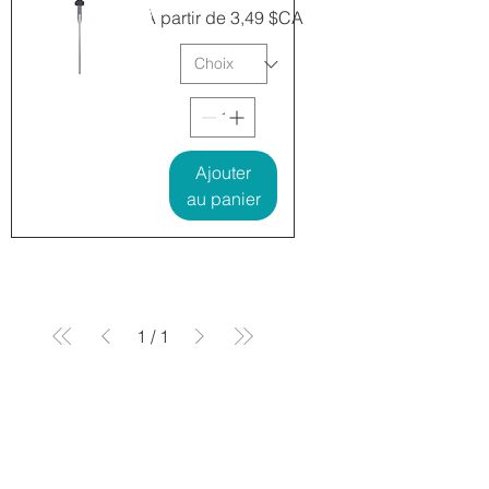
Prix promotionnel
À partir de
3,49 $CA
Ajouter
au panier
1
/
1