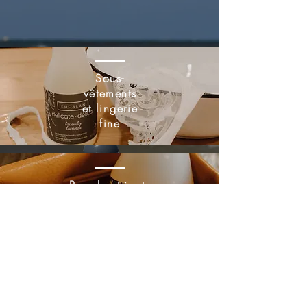
Sous-
vêtements
et lingerie
fine
Pour les tricots
et fibres naturelles
Pour vos
mains