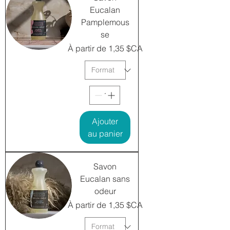
Eucalan
Pamplemous
se
Prix promotionnel
À partir de
1,35 $CA
Ajouter
au panier
Savon
Eucalan sans
odeur
Prix promotionnel
À partir de
1,35 $CA