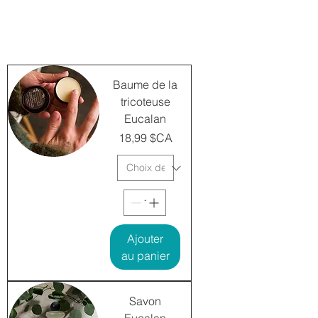
Baume de la
tricoteuse
Eucalan
Prix
18,99 $CA
Ajouter
au panier
Savon