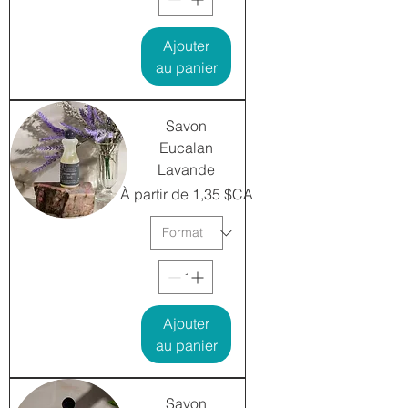
Ajouter
au panier
Savon
Eucalan
Lavande
Prix promotionnel
À partir de
1,35 $CA
Ajouter
au panier
Savon