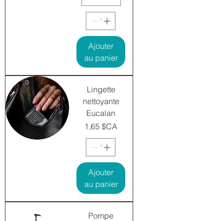
Ajouter
au panier
Lingette
nettoyante
Eucalan
Prix
1,65 $CA
Ajouter
au panier
Pompe