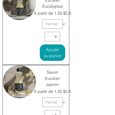
Eucalan
Eucalyptus
Prix promotionnel
À partir de
1,35 $CA
Ajouter
au panier
Savon
Eucalan
Jasmin
Prix promotionnel
À partir de
1,35 $CA