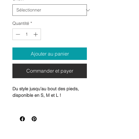
Quantité
*
Ajouter au panier
Commander et payer
Du style jusqu’au bout des pieds,
disponible en S, M et L !
Découvrez nos
bas imprimés en
sublimation
, aussi doux que colorés !
Confortables, originaux et pleins de
personnalité, ils sont parfaits pour
ajouter une touche de fun à vos