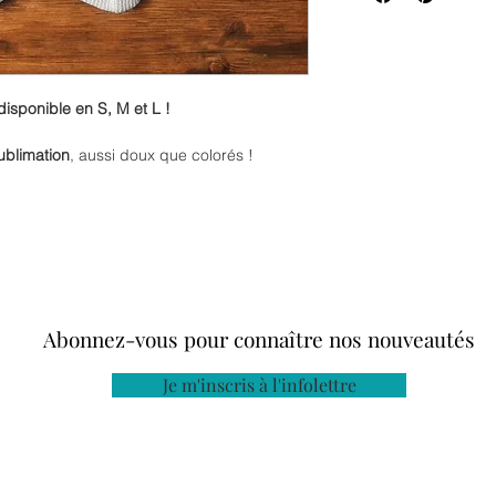
disponible en S, M et L !
ublimation
, aussi doux que colorés !
 personnalité, ils sont parfaits pour ajouter
 — que vous soyez à la maison, en
ec votre tricot préféré.
issu ultra confortable, ces bas sont conçus
s. C’est le petit détail qui transforme une
 plaisir !
Abonnez-vous pour connaître nos nouveautés
 de style… ou un petit plaisir juste pour
Je m'inscris à l'infolettre
me hiver !