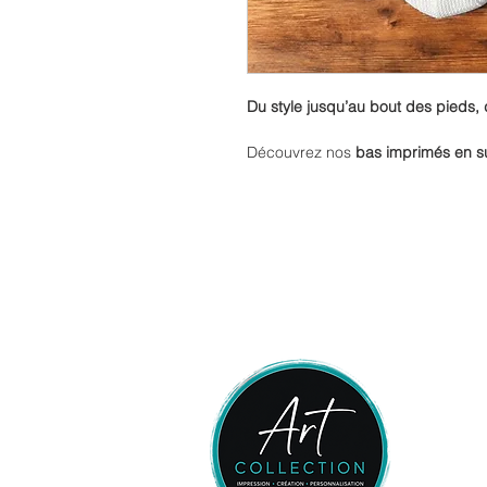
Du style jusqu’au bout des pieds, 
Découvrez nos
bas imprimés en s
Confortables, originaux et pleins de
une touche de fun à vos journées
escapade ou en train de relaxer av
Avec leurs
motifs uniques
et leur t
pour vous faire sourire à chaque pa
journée ordinaire en moment de pur
Un cadeau rigolo, pratique et plein
vous !
À porter sans modération, été com
Small : 5-6
Medium : 7-8