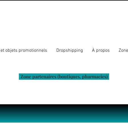
et objets promotionnels
Dropshipping
À propos
Zone
Zone partenaires (boutiques, pharmacies)