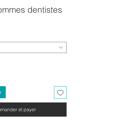
mmes dentistes
r
mander et payer