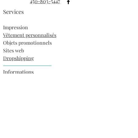
450-803-5447
Services
Impression
Vêtement personnalisés
Objets promotionnels
Sites web
Dropshipping
Informations
À propos
Blogue
FAQ
Contact
Heures ouvertures
Lundi au jeudi:10h-16h