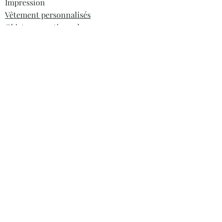
Impression
Vêtement personnalisés
Objets promotionnels
Sites web
Dropshipping
Informations
À propos
Blogue
FAQ
Contact
Heures ouvertures
Lundi au jeudi:10h-16h
Vendredi: Fermé
Samedi: Fermé
Dimanche: Fermé