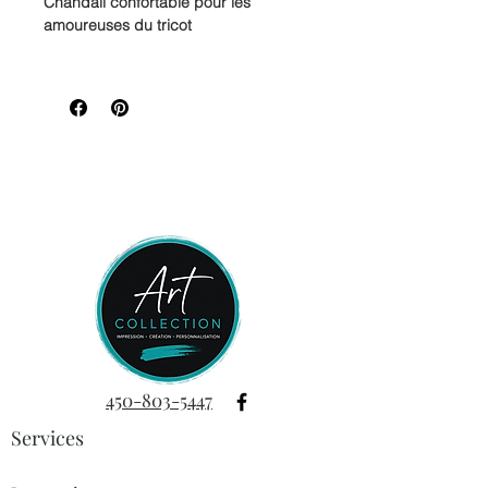
Chandail confortable pour les
amoureuses du tricot
Ce chandail de belle qualité, fait à
100 % de polyester, offre un confort
optimal pour vos journées détente
comme pour vos aventures sous les
étoiles.
Disponible avec un col en V, il allie
douceur, légèreté et durabilité.
Tous les visuels, designs, textes et
créations présentés sont la propriété
exclusive de Imprimerie
ArtCollection. © 2025 Imprimerie
ArtCollection – Tous droits réservés.
450-803-5447
Services