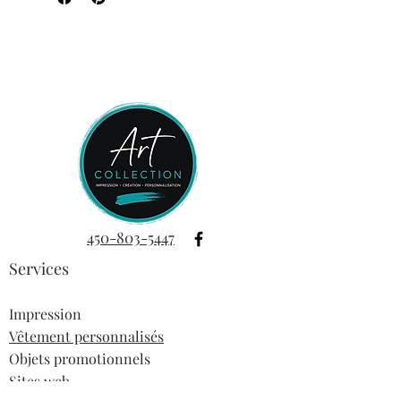
pour un entretien facile. Idéale pour
les amateurs de plein air !
Phrase: Tricoter c'est l'intelligence
qui s'amuse
450-803-5447
Services
Impression
Vêtement personnalisés
Objets promotionnels
Sites web