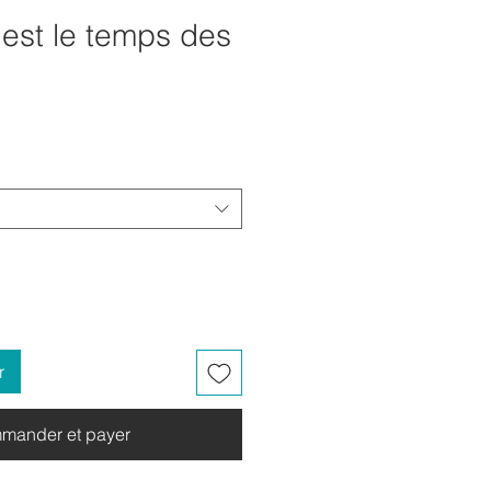
est le temps des
r
mander et payer