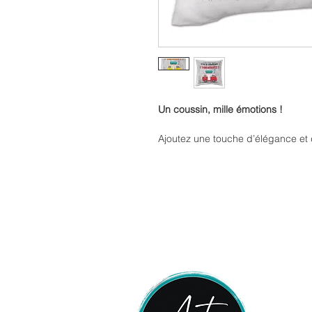
Un coussin, mille émotions !
Ajoutez une touche d’élégance et
notre
coussin fini satin personnali
s’adapte à toutes les occasions po
rempli d’amour.
Format pratique de 40 cm x 4
coin lecture douillet.
Le tissu satiné apporte une tou
personnalisation le rend
vraime
Tous les visuels, designs, textes e
exclusive de Imprimerie ArtCollect