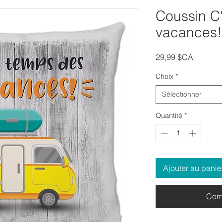
Coussin C'
vacances!
Prix
29,99 $CA
Choix
*
Sélectionner
Quantité
*
Ajouter au panie
Com