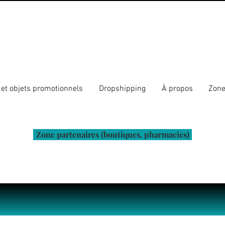
et objets promotionnels
Dropshipping
À propos
Zone
Zone partenaires (boutiques, pharmacies)