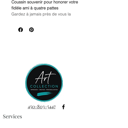
Coussin souvenir pour honorer votre
fidèle ami à quatre pattes
Gardez à jamais près de vous la
mémoire de votre animal de
compagnie adoré avec un coussin
personnalisé. Imprimé par
sublimation avec la photo de votre
animal, ce coussin devient un
hommage émouvant à un
compagnon irremplaçable.
Caractéristiques
:
Personnalisation unique
: Ajoutez
une photo ou un message pour
rendre ce coussin vraiment
spécial.
Qualité exceptionnelle
:
Impression durable qui préserve
chaque détail et chaque couleur
450-803-5447
de vos souvenirs.
Services
Un réconfort au quotidien
: Idéal
pour vous accompagner dans les