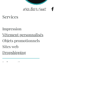
450-803-5447
Services
Impression
Vêtement personnalisés
Objets promotionnels
Sites web
Dropshipping
Informations
À propos
Blogue
FAQ
Contact
Heures ouvertures