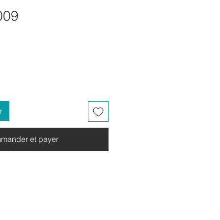
009
r
mander et payer