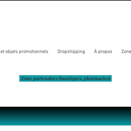
et objets promotionnels
Dropshipping
À propos
Zone
Zone partenaires (boutiques, pharmacies)