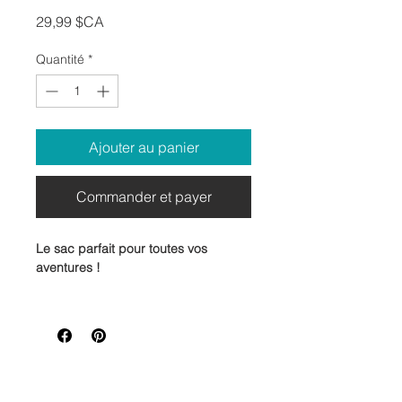
Prix
29,99 $CA
Quantité
*
Ajouter au panier
Commander et payer
Le sac parfait pour toutes vos
aventures !
Pratique, élégant et écolo, notre
sac
en lin
est le compagnon idéal pour
vos journées bien remplies. Que ce
soit pour aller au marché, transporter
vos projets de tricot ou flâner en ville,
ce sac allie parfaitement
style naturel