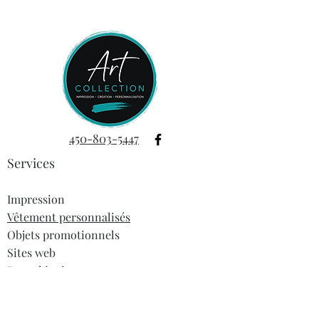
et fonctionnalité
.
Fabriqué en
lin doux et résistant
, il
est assez spacieux pour contenir tout
ce dont vous avez besoin, tout en
restant léger et agréable à porter.
Son look simple et charmant
s’adapte à toutes les occasions !
🌼
Un essentiel du quotidien, à
traîner partout… avec le sourire !
450-803-5447
À offrir ou à s’offrir, pour ajouter une
Services
touche de beauté et de simplicité à
votre quotidien.
Impression
Vêtement personnalisés
Objets promotionnels
Sites web
Dropshipping
Informations