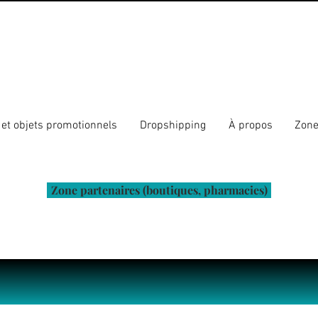
et objets promotionnels
Dropshipping
À propos
Zone
Zone partenaires (boutiques, pharmacies)