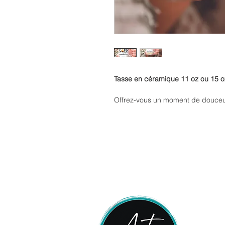
Tasse en céramique 11 oz ou 15 oz
Offrez-vous un moment de douceur
parfaite pour accompagner vos ca
préférés.
Son format classique s’adapte à to
maison, au bureau ou lors d’un m
chalet/camping.
Pensée pour un usage quotidien, e
tout en offrant une prise en main c
Grâce à sa finition soignée et son 
facilement à tous les styles de dé
Entretien facile : elle passe au l
de profiter de vos moments sans t