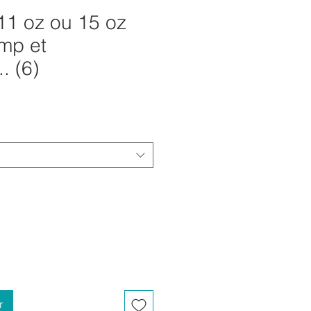
11 oz ou 15 oz
mp et
. (6)
Prix
promotionnel
r