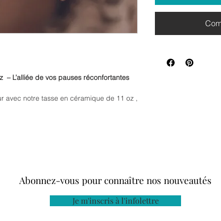
Com
 – L’alliée de vos pauses réconfortantes
 avec notre tasse en céramique de 11 oz ,
fés, thés, chocolats chauds ou tisanes
utes les envies, que ce soit au bureau, à la
oment de détente bien mérité au
lle conserve la chaleur de vos boissons
onfortable.
Abonnez-vous pour connaître nos nouveautés
design intemporel, cette tasse s’intègre
coration ou d’ambiance.
Je m'inscris à l'infolettre
ave-vaisselle sans problème, vous permettant
racas.