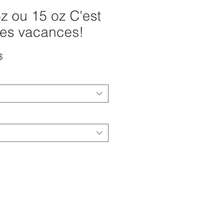
z ou 15 oz C'est
des vacances!
Prix
$
promotionnel