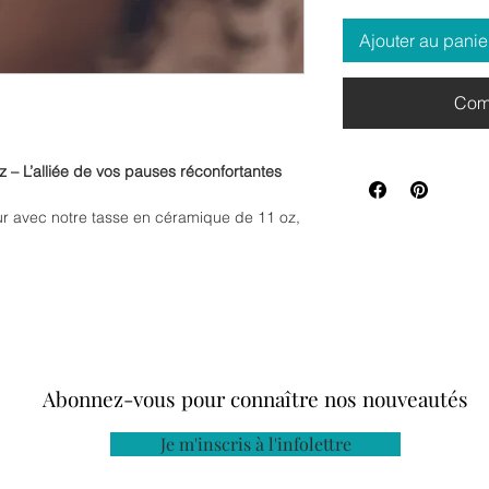
Ajouter au panie
Com
 – L’alliée de vos pauses réconfortantes
 avec notre tasse en céramique de 11 oz,
fés, thés, chocolats chauds ou tisanes
utes les envies, que ce soit au bureau, à la
tente bien mérité au chalet/camping.
lle conserve la chaleur de vos boissons
onfortable.
design intemporel, cette tasse s’intègre
Abonnez-vous pour connaître nos nouveautés
coration ou d’ambiance.
ave-vaisselle sans problème, vous permettant
Je m'inscris à l'infolettre
racas.
deau, que ce soit pour un(e) collègue,