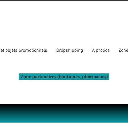
et objets promotionnels
Dropshipping
À propos
Zone
Zone partenaires (boutiques, pharmacies)