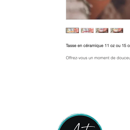
Tasse en céramique 11 oz ou 15 oz
Offrez-vous un moment de douceur
parfaite pour accompagner vos ca
préférés.
Son format classique s’adapte à to
maison ou lors d’un moment de dé
Pensée pour un usage quotidien, e
tout en offrant une prise en main c
Grâce à sa finition soignée et son 
facilement à tous les styles de dé
Entretien facile : elle passe au l
de profiter de vos moments sans t
C’est aussi une excellente idée ca