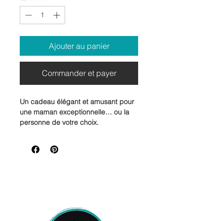
Ajouter au panier
Commander et payer
Un cadeau élégant et amusant pour
une maman exceptionnelle… ou la
personne de votre choix.
Offrez une touche de délicatesse
avec ce verre à vin en verre de 12
oz, rehaussé d’un message
soigneusement inscrit. Un objet à la
fois pratique et empreint d’attention,
idéal pour souligner un moment
spécial ou simplement faire plaisir.
Que ce soit lors d’un brunch sur la