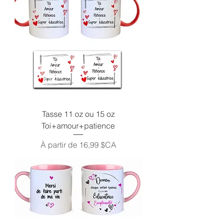
Tasse 11 oz ou 15 oz
Toi+amour+patience
Prix promotionnel
À partir de
16,99 $CA